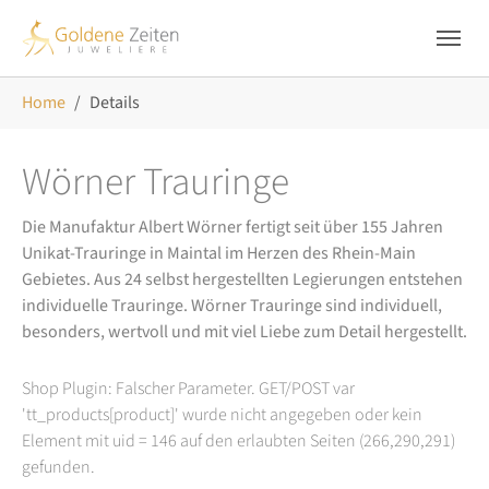
Skip to main navigation
Zum Hauptinhalt springen
Skip to page footer
Sie sind hier:
Home
Details
Wörner Trauringe
Die Manufaktur Albert Wörner fertigt seit über 155 Jahren
Unikat-Trauringe in Maintal im Herzen des Rhein-Main
Gebietes. Aus 24 selbst hergestellten Legierungen entstehen
individuelle Trauringe. Wörner Trauringe sind individuell,
besonders, wertvoll und mit viel Liebe zum Detail hergestellt.
Shop Plugin: Falscher Parameter. GET/POST var
'tt_products[product]' wurde nicht angegeben oder kein
Element mit uid = 146 auf den erlaubten Seiten (266,290,291)
gefunden.