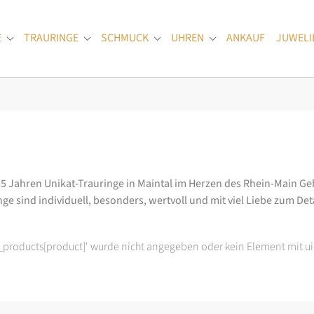
E
TRAURINGE
SCHMUCK
UHREN
ANKAUF
JUWELI
Submenu for "Verlobungsringe"
Submenu for "Trauringe"
Submenu for "Schmuck"
Submenu for "Uhren
55 Jahren Unikat-Trauringe in Maintal im Herzen des Rhein-Main Geb
e sind individuell, besonders, wertvoll und mit viel Liebe zum Deta
t_products[product]' wurde nicht angegeben oder kein Element mit ui