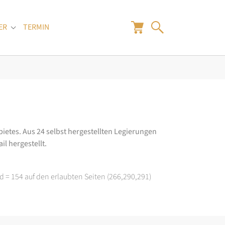
ER
TERMIN
"
Submenu for "Juwelier"
ietes. Aus 24 selbst hergestellten Legierungen
il hergestellt.
d = 154 auf den erlaubten Seiten (266,290,291)