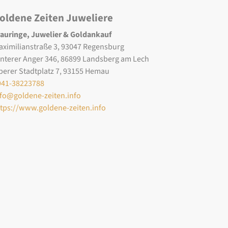
oldene Zeiten Juweliere
rauringe, Juwelier & Goldankauf
aximilianstraße 3, 93047 Regensburg
interer Anger 346, 86899 Landsberg am Lech
berer Stadtplatz 7, 93155 Hemau
941-38223788
nfo@goldene-zeiten.info
ttps://www.goldene-zeiten.info