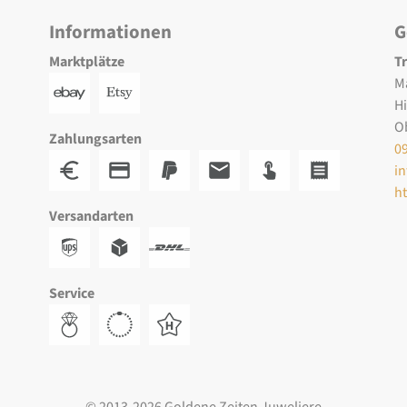
Informationen
G
Marktplätze
T
M
H
O
Zahlungsarten
0
i
h
Versandarten
Service
© 2013-2026 Goldene Zeiten Juweliere