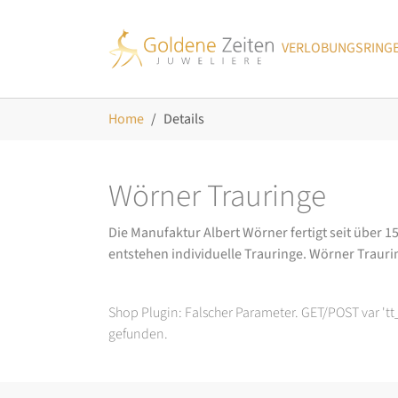
Skip to main navigation
Zum Hauptinhalt springen
Skip to page footer
VERLOBUNGSRING
Sie sind hier:
Home
Details
Wörner Trauringe
Die Manufaktur Albert Wörner fertigt seit über 1
entstehen individuelle Trauringe. Wörner Trauring
Shop Plugin: Falscher Parameter. GET/POST var 't
gefunden.