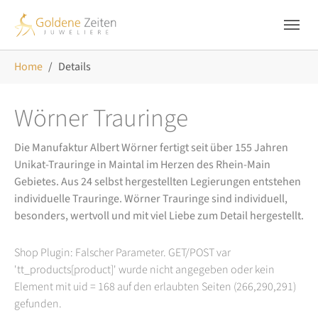
Skip to main navigation
Zum Hauptinhalt springen
Skip to page footer
Sie sind hier:
Home
Details
Wörner Trauringe
Die Manufaktur Albert Wörner fertigt seit über 155 Jahren
Unikat-Trauringe in Maintal im Herzen des Rhein-Main
Gebietes. Aus 24 selbst hergestellten Legierungen entstehen
individuelle Trauringe. Wörner Trauringe sind individuell,
besonders, wertvoll und mit viel Liebe zum Detail hergestellt.
Shop Plugin: Falscher Parameter. GET/POST var
'tt_products[product]' wurde nicht angegeben oder kein
Element mit uid = 168 auf den erlaubten Seiten (266,290,291)
gefunden.