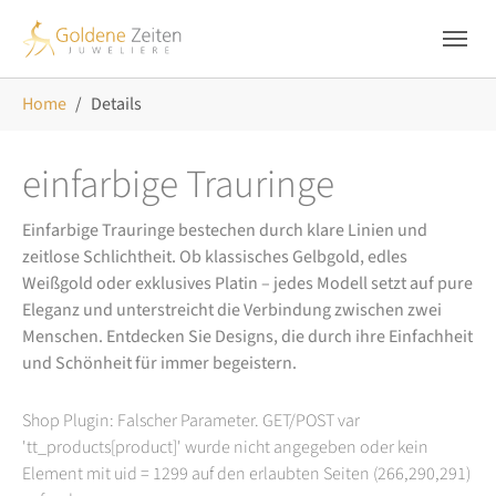
Skip to main navigation
Zum Hauptinhalt springen
Skip to page footer
Sie sind hier:
Home
Details
einfarbige Trauringe
Einfarbige Trauringe bestechen durch klare Linien und
zeitlose Schlichtheit. Ob klassisches Gelbgold, edles
Weißgold oder exklusives Platin – jedes Modell setzt auf pure
Eleganz und unterstreicht die Verbindung zwischen zwei
Menschen. Entdecken Sie Designs, die durch ihre Einfachheit
und Schönheit für immer begeistern.
Shop Plugin: Falscher Parameter. GET/POST var
'tt_products[product]' wurde nicht angegeben oder kein
Element mit uid = 1299 auf den erlaubten Seiten (266,290,291)