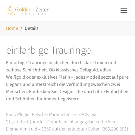
Skip to main navigation
Zum Hauptinhalt springen
Skip to page footer
Sie sind hier:
Home
Details
einfarbige Trauringe
Einfarbige Trauringe bestechen durch klare Linien und
zeitlose Schlichtheit. Ob klassisches Gelbgold, edles
Weißgold oder exklusives Platin – jedes Modell setzt auf pure
Eleganz und unterstreicht die Verbindung zwischen zwei
Menschen. Entdecken Sie Designs, die durch ihre Einfachheit
und Schönheit für immer begeistern.
Shop Plugin: Falscher Parameter. GET/POST var
'tt_products[product]' wurde nicht angegeben oder kein
Element mit uid = 1355 auf den erlaubten Seiten (266,290,291)