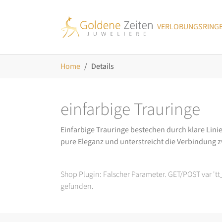
Skip to main navigation
Zum Hauptinhalt springen
Skip to page footer
VERLOBUNGSRING
Sie sind hier:
Home
Details
einfarbige Trauringe
Einfarbige Trauringe bestechen durch klare Linie
pure Eleganz und unterstreicht die Verbindung z
Shop Plugin: Falscher Parameter. GET/POST var 't
gefunden.