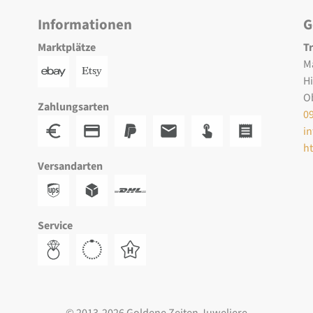
Informationen
G
Marktplätze
T
M
H
O
Zahlungsarten
0
i
h
Versandarten
Service
© 2013-2026 Goldene Zeiten Juweliere