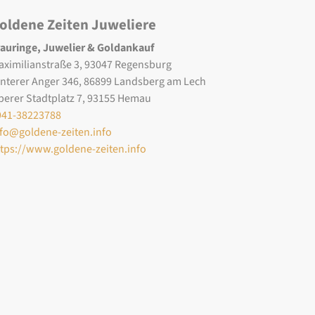
oldene Zeiten Juweliere
rauringe, Juwelier & Goldankauf
aximilianstraße 3, 93047 Regensburg
interer Anger 346, 86899 Landsberg am Lech
berer Stadtplatz 7, 93155 Hemau
941-38223788
nfo@goldene-zeiten.info
ttps://www.goldene-zeiten.info