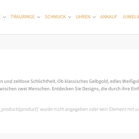
E
TRAURINGE
SCHMUCK
UHREN
ANKAUF
JUWELI
Submenu for "Verlobungsringe"
Submenu for "Trauringe"
Submenu for "Schmuck"
Submenu for "Uhren
n und zeitlose Schlichtheit. Ob klassisches Gelbgold, edles Weißgold
wischen zwei Menschen. Entdecken Sie Designs, die durch ihre Ein
t_products[product]' wurde nicht angegeben oder kein Element mit ui