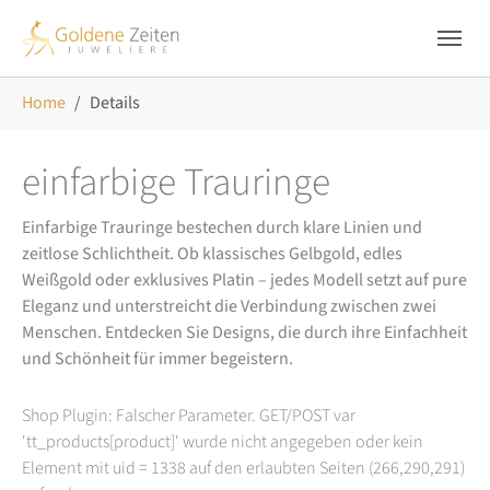
Skip to main navigation
Zum Hauptinhalt springen
Skip to page footer
Sie sind hier:
Home
Details
einfarbige Trauringe
Einfarbige Trauringe bestechen durch klare Linien und
zeitlose Schlichtheit. Ob klassisches Gelbgold, edles
Weißgold oder exklusives Platin – jedes Modell setzt auf pure
Eleganz und unterstreicht die Verbindung zwischen zwei
Menschen. Entdecken Sie Designs, die durch ihre Einfachheit
und Schönheit für immer begeistern.
Shop Plugin: Falscher Parameter. GET/POST var
'tt_products[product]' wurde nicht angegeben oder kein
Element mit uid = 1338 auf den erlaubten Seiten (266,290,291)