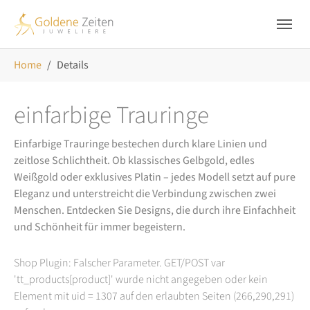
Skip to main navigation
Zum Hauptinhalt springen
Skip to page footer
Sie sind hier:
Home
Details
einfarbige Trauringe
Einfarbige Trauringe bestechen durch klare Linien und
zeitlose Schlichtheit. Ob klassisches Gelbgold, edles
Weißgold oder exklusives Platin – jedes Modell setzt auf pure
Eleganz und unterstreicht die Verbindung zwischen zwei
Menschen. Entdecken Sie Designs, die durch ihre Einfachheit
und Schönheit für immer begeistern.
Shop Plugin: Falscher Parameter. GET/POST var
'tt_products[product]' wurde nicht angegeben oder kein
Element mit uid = 1307 auf den erlaubten Seiten (266,290,291)