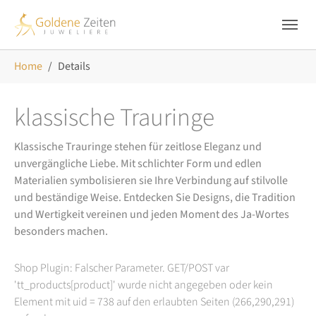
Skip to main navigation
Zum Hauptinhalt springen
Skip to page footer
Sie sind hier:
Home
Details
klassische Trauringe
Klassische Trauringe stehen für zeitlose Eleganz und
unvergängliche Liebe. Mit schlichter Form und edlen
Materialien symbolisieren sie Ihre Verbindung auf stilvolle
und beständige Weise. Entdecken Sie Designs, die Tradition
und Wertigkeit vereinen und jeden Moment des Ja-Wortes
besonders machen.
Shop Plugin: Falscher Parameter. GET/POST var
'tt_products[product]' wurde nicht angegeben oder kein
Element mit uid = 738 auf den erlaubten Seiten (266,290,291)