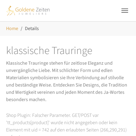
Skip to main navigation
Zum Hauptinhalt springen
Skip to page footer
Sie sind hier:
Home
Details
klassische Trauringe
Klassische Trauringe stehen für zeitlose Eleganz und
unvergängliche Liebe. Mit schlichter Form und edlen
Materialien symbolisieren sie Ihre Verbindung auf stilvolle
und beständige Weise. Entdecken Sie Designs, die Tradition
und Wertigkeit vereinen und jeden Moment des Ja-Wortes
besonders machen.
Shop Plugin: Falscher Parameter. GET/POST var
'tt_products[product]' wurde nicht angegeben oder kein
Element mit uid = 742 auf den erlaubten Seiten (266,290,291)