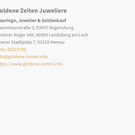
oldene Zeiten Juweliere
rauringe, Juwelier & Goldankauf
aximilianstraße 3, 93047 Regensburg
interer Anger 346, 86899 Landsberg am Lech
berer Stadtplatz 7, 93155 Hemau
941-38223788
nfo@goldene-zeiten.info
ttps://www.goldene-zeiten.info