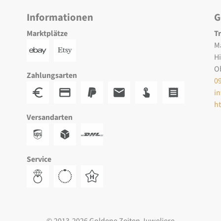
Informationen
G
Marktplätze
T
M
H
O
Zahlungsarten
0
i
h
Versandarten
Service
© 2013-2026 Goldene Zeiten Juweliere