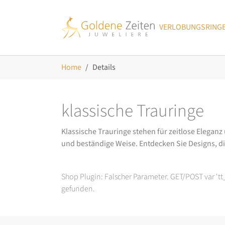
Skip to main navigation
Zum Hauptinhalt springen
Skip to page footer
VERLOBUNGSRING
Sie sind hier:
Home
Details
klassische Trauringe
Klassische Trauringe stehen für zeitlose Eleganz
und beständige Weise. Entdecken Sie Designs, d
Shop Plugin: Falscher Parameter. GET/POST var 't
gefunden.