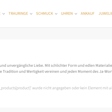
E
TRAURINGE
SCHMUCK
UHREN
ANKAUF
JUWELI
Submenu for "Verlobungsringe"
Submenu for "Trauringe"
Submenu for "Schmuck"
Submenu for "Uhren
 und unvergängliche Liebe. Mit schlichter Form und edlen Materialie
ie Tradition und Wertigkeit vereinen und jeden Moment des Ja-Wo
t_products[product]' wurde nicht angegeben oder kein Element mit ui