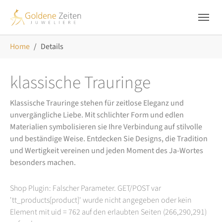
Skip to main navigation
Zum Hauptinhalt springen
Skip to page footer
Sie sind hier:
Home
Details
klassische Trauringe
Klassische Trauringe stehen für zeitlose Eleganz und
unvergängliche Liebe. Mit schlichter Form und edlen
Materialien symbolisieren sie Ihre Verbindung auf stilvolle
und beständige Weise. Entdecken Sie Designs, die Tradition
und Wertigkeit vereinen und jeden Moment des Ja-Wortes
besonders machen.
Shop Plugin: Falscher Parameter. GET/POST var
'tt_products[product]' wurde nicht angegeben oder kein
Element mit uid = 762 auf den erlaubten Seiten (266,290,291)