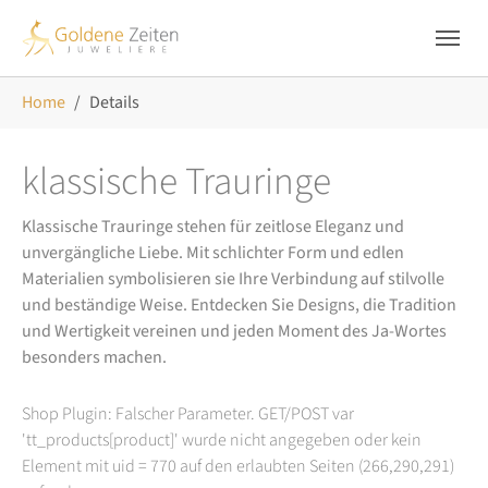
Skip to main navigation
Zum Hauptinhalt springen
Skip to page footer
Sie sind hier:
Home
Details
klassische Trauringe
Klassische Trauringe stehen für zeitlose Eleganz und
unvergängliche Liebe. Mit schlichter Form und edlen
Materialien symbolisieren sie Ihre Verbindung auf stilvolle
und beständige Weise. Entdecken Sie Designs, die Tradition
und Wertigkeit vereinen und jeden Moment des Ja-Wortes
besonders machen.
Shop Plugin: Falscher Parameter. GET/POST var
'tt_products[product]' wurde nicht angegeben oder kein
Element mit uid = 770 auf den erlaubten Seiten (266,290,291)