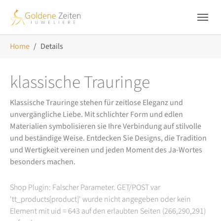
Skip to main navigation
Zum Hauptinhalt springen
Skip to page footer
Sie sind hier:
Home
Details
klassische Trauringe
Klassische Trauringe stehen für zeitlose Eleganz und
unvergängliche Liebe. Mit schlichter Form und edlen
Materialien symbolisieren sie Ihre Verbindung auf stilvolle
und beständige Weise. Entdecken Sie Designs, die Tradition
und Wertigkeit vereinen und jeden Moment des Ja-Wortes
besonders machen.
Shop Plugin: Falscher Parameter. GET/POST var
'tt_products[product]' wurde nicht angegeben oder kein
Element mit uid = 643 auf den erlaubten Seiten (266,290,291)