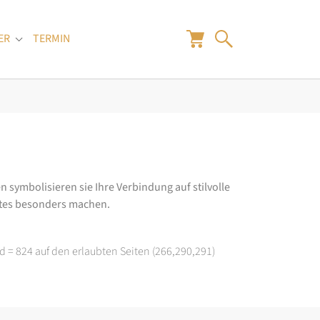
ER
TERMIN
"
Submenu for "Juwelier"
n symbolisieren sie Ihre Verbindung auf stilvolle
rtes besonders machen.
d = 824 auf den erlaubten Seiten (266,290,291)