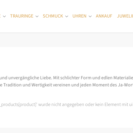
E
TRAURINGE
SCHMUCK
UHREN
ANKAUF
JUWELI
Submenu for "Verlobungsringe"
Submenu for "Trauringe"
Submenu for "Schmuck"
Submenu for "Uhren
 und unvergängliche Liebe. Mit schlichter Form und edlen Materialie
ie Tradition und Wertigkeit vereinen und jeden Moment des Ja-Wo
t_products[product]' wurde nicht angegeben oder kein Element mit ui