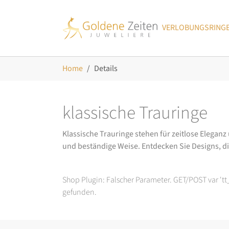
Skip to main navigation
Zum Hauptinhalt springen
Skip to page footer
VERLOBUNGSRING
Sie sind hier:
Home
Details
klassische Trauringe
Klassische Trauringe stehen für zeitlose Eleganz
und beständige Weise. Entdecken Sie Designs, d
Shop Plugin: Falscher Parameter. GET/POST var 't
gefunden.