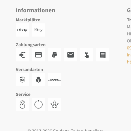
Informationen
G
Marktplätze
T
M
H
O
Zahlungsarten
0
i
h
Versandarten
Service
© 2013-2026 Goldene Zeiten Juweliere