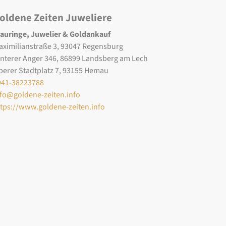
oldene Zeiten Juweliere
rauringe, Juwelier & Goldankauf
aximilianstraße 3, 93047 Regensburg
interer Anger 346, 86899 Landsberg am Lech
berer Stadtplatz 7, 93155 Hemau
941-38223788
nfo@goldene-zeiten.info
ttps://www.goldene-zeiten.info