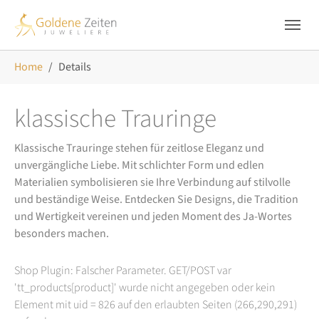
Skip to main navigation
Zum Hauptinhalt springen
Skip to page footer
Sie sind hier:
Home
Details
klassische Trauringe
Klassische Trauringe stehen für zeitlose Eleganz und
unvergängliche Liebe. Mit schlichter Form und edlen
Materialien symbolisieren sie Ihre Verbindung auf stilvolle
und beständige Weise. Entdecken Sie Designs, die Tradition
und Wertigkeit vereinen und jeden Moment des Ja-Wortes
besonders machen.
Shop Plugin: Falscher Parameter. GET/POST var
'tt_products[product]' wurde nicht angegeben oder kein
Element mit uid = 826 auf den erlaubten Seiten (266,290,291)