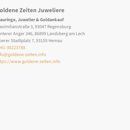
oldene Zeiten Juweliere
rauringe, Juwelier & Goldankauf
aximilianstraße 3, 93047 Regensburg
interer Anger 346, 86899 Landsberg am Lech
berer Stadtplatz 7, 93155 Hemau
941-38223788
nfo@goldene-zeiten.info
ttps://www.goldene-zeiten.info