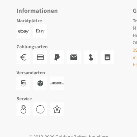
Informationen
G
Marktplätze
T
M
H
O
Zahlungsarten
0
i
h
Versandarten
Service
© 2013-2026 Goldene Zeiten Juweliere