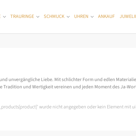
E
TRAURINGE
SCHMUCK
UHREN
ANKAUF
JUWELI
Submenu for "Verlobungsringe"
Submenu for "Trauringe"
Submenu for "Schmuck"
Submenu for "Uhren
 und unvergängliche Liebe. Mit schlichter Form und edlen Materialie
ie Tradition und Wertigkeit vereinen und jeden Moment des Ja-Wo
t_products[product]' wurde nicht angegeben oder kein Element mit ui