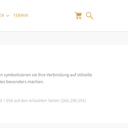
ER
TERMIN
"
Submenu for "Juwelier"
n symbolisieren sie Ihre Verbindung auf stilvolle
rtes besonders machen.
d = 656 auf den erlaubten Seiten (266,290,291)