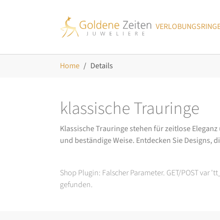
Skip to main navigation
Zum Hauptinhalt springen
Skip to page footer
VERLOBUNGSRING
Sie sind hier:
Home
Details
klassische Trauringe
Klassische Trauringe stehen für zeitlose Eleganz
und beständige Weise. Entdecken Sie Designs, d
Shop Plugin: Falscher Parameter. GET/POST var 't
gefunden.