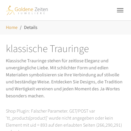
Skip to main navigation
Zum Hauptinhalt springen
Skip to page footer
Sie sind hier:
Home
Details
klassische Trauringe
Klassische Trauringe stehen für zeitlose Eleganz und
unvergängliche Liebe. Mit schlichter Form und edlen
Materialien symbolisieren sie Ihre Verbindung auf stilvolle
und beständige Weise. Entdecken Sie Designs, die Tradition
und Wertigkeit vereinen und jeden Moment des Ja-Wortes
besonders machen.
Shop Plugin: Falscher Parameter. GET/POST var
'tt_products[product]' wurde nicht angegeben oder kein
Element mit uid = 893 auf den erlaubten Seiten (266,290,291)