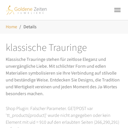
Skip to main navigation
Zum Hauptinhalt springen
Skip to page footer
Sie sind hier:
Home
Details
klassische Trauringe
Klassische Trauringe stehen für zeitlose Eleganz und
unvergängliche Liebe. Mit schlichter Form und edlen
Materialien symbolisieren sie Ihre Verbindung auf stilvolle
und beständige Weise. Entdecken Sie Designs, die Tradition
und Wertigkeit vereinen und jeden Moment des Ja-Wortes
besonders machen.
Shop Plugin: Falscher Parameter. GET/POST var
'tt_products[product]' wurde nicht angegeben oder kein
Element mit uid = 910 auf den erlaubten Seiten (266,290,291)