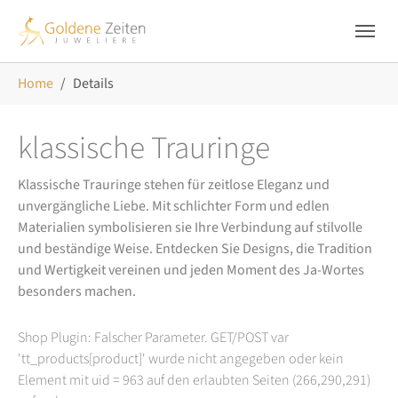
Skip to main navigation
Zum Hauptinhalt springen
Skip to page footer
Sie sind hier:
Home
Details
klassische Trauringe
Klassische Trauringe stehen für zeitlose Eleganz und
unvergängliche Liebe. Mit schlichter Form und edlen
Materialien symbolisieren sie Ihre Verbindung auf stilvolle
und beständige Weise. Entdecken Sie Designs, die Tradition
und Wertigkeit vereinen und jeden Moment des Ja-Wortes
besonders machen.
Shop Plugin: Falscher Parameter. GET/POST var
'tt_products[product]' wurde nicht angegeben oder kein
Element mit uid = 963 auf den erlaubten Seiten (266,290,291)