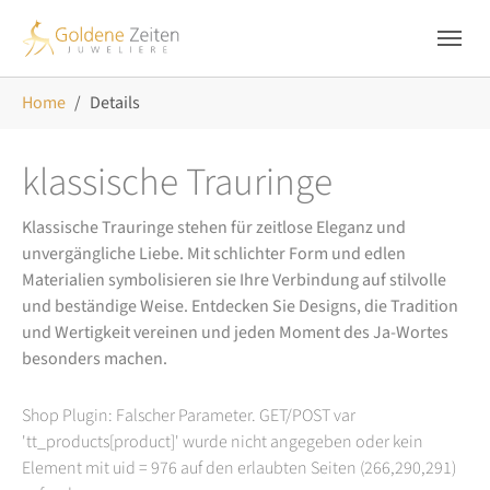
Skip to main navigation
Zum Hauptinhalt springen
Skip to page footer
Sie sind hier:
Home
Details
klassische Trauringe
Klassische Trauringe stehen für zeitlose Eleganz und
unvergängliche Liebe. Mit schlichter Form und edlen
Materialien symbolisieren sie Ihre Verbindung auf stilvolle
und beständige Weise. Entdecken Sie Designs, die Tradition
und Wertigkeit vereinen und jeden Moment des Ja-Wortes
besonders machen.
Shop Plugin: Falscher Parameter. GET/POST var
'tt_products[product]' wurde nicht angegeben oder kein
Element mit uid = 976 auf den erlaubten Seiten (266,290,291)