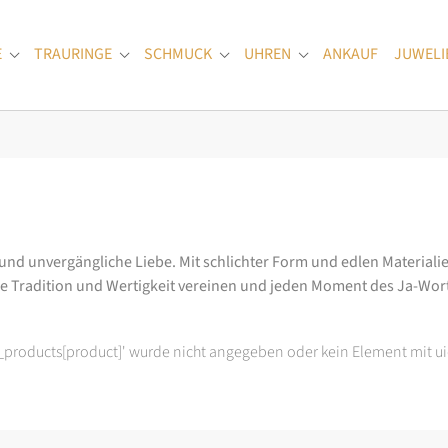
E
TRAURINGE
SCHMUCK
UHREN
ANKAUF
JUWELI
Submenu for "Verlobungsringe"
Submenu for "Trauringe"
Submenu for "Schmuck"
Submenu for "Uhren
 und unvergängliche Liebe. Mit schlichter Form und edlen Materialie
ie Tradition und Wertigkeit vereinen und jeden Moment des Ja-Wo
t_products[product]' wurde nicht angegeben oder kein Element mit ui