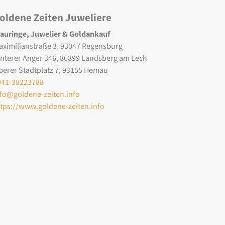
oldene Zeiten Juweliere
rauringe, Juwelier & Goldankauf
aximilianstraße 3, 93047 Regensburg
interer Anger 346, 86899 Landsberg am Lech
berer Stadtplatz 7, 93155 Hemau
941-38223788
nfo@goldene-zeiten.info
ttps://www.goldene-zeiten.info