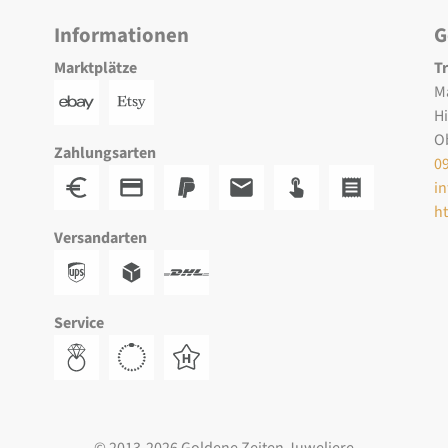
Informationen
G
Marktplätze
T
M
H
O
Zahlungsarten
0
i
h
Versandarten
Service
© 2013-2026 Goldene Zeiten Juweliere