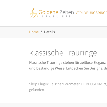
Skip to main navigation
Zum Hauptinhalt springen
Skip to page footer
VERLOBUNGSRING
Sie sind hier:
Home
Details
klassische Trauringe
Klassische Trauringe stehen für zeitlose Eleganz
und beständige Weise. Entdecken Sie Designs, d
Shop Plugin: Falscher Parameter. GET/POST var 't
gefunden.