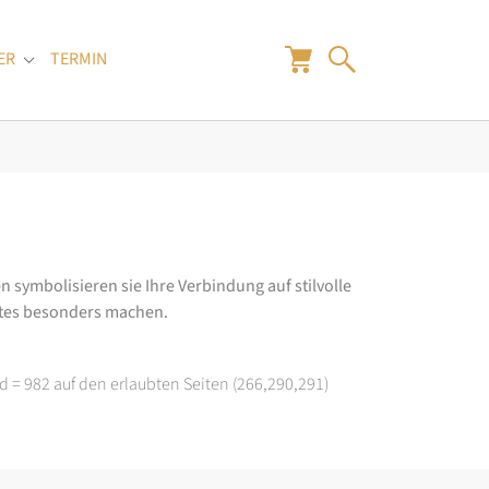
ER
TERMIN
"
Submenu for "Juwelier"
n symbolisieren sie Ihre Verbindung auf stilvolle
rtes besonders machen.
d = 982 auf den erlaubten Seiten (266,290,291)