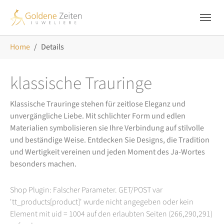
Skip to main navigation
Zum Hauptinhalt springen
Skip to page footer
Sie sind hier:
Home
Details
klassische Trauringe
Klassische Trauringe stehen für zeitlose Eleganz und
unvergängliche Liebe. Mit schlichter Form und edlen
Materialien symbolisieren sie Ihre Verbindung auf stilvolle
und beständige Weise. Entdecken Sie Designs, die Tradition
und Wertigkeit vereinen und jeden Moment des Ja-Wortes
besonders machen.
Shop Plugin: Falscher Parameter. GET/POST var
'tt_products[product]' wurde nicht angegeben oder kein
Element mit uid = 1004 auf den erlaubten Seiten (266,290,291)