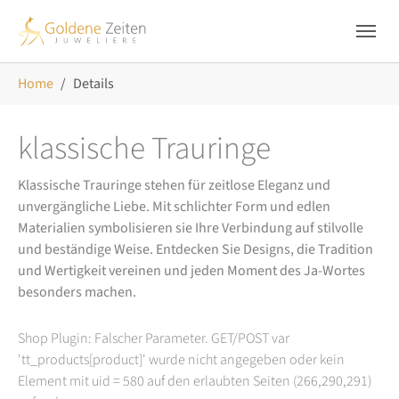
Skip to main navigation
Zum Hauptinhalt springen
Skip to page footer
Sie sind hier:
Home
Details
klassische Trauringe
Klassische Trauringe stehen für zeitlose Eleganz und
unvergängliche Liebe. Mit schlichter Form und edlen
Materialien symbolisieren sie Ihre Verbindung auf stilvolle
und beständige Weise. Entdecken Sie Designs, die Tradition
und Wertigkeit vereinen und jeden Moment des Ja-Wortes
besonders machen.
Shop Plugin: Falscher Parameter. GET/POST var
'tt_products[product]' wurde nicht angegeben oder kein
Element mit uid = 580 auf den erlaubten Seiten (266,290,291)