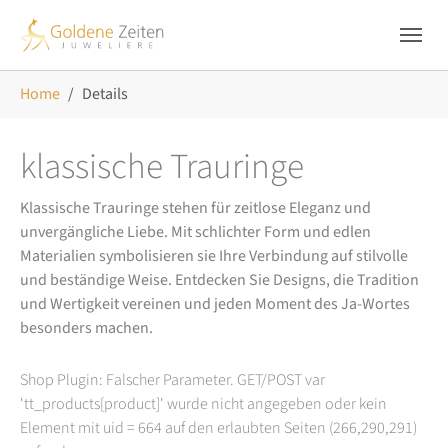
Skip to main navigation
Zum Hauptinhalt springen
Skip to page footer
Sie sind hier:
Home
Details
klassische Trauringe
Klassische Trauringe stehen für zeitlose Eleganz und
unvergängliche Liebe. Mit schlichter Form und edlen
Materialien symbolisieren sie Ihre Verbindung auf stilvolle
und beständige Weise. Entdecken Sie Designs, die Tradition
und Wertigkeit vereinen und jeden Moment des Ja-Wortes
besonders machen.
Shop Plugin: Falscher Parameter. GET/POST var
'tt_products[product]' wurde nicht angegeben oder kein
Element mit uid = 664 auf den erlaubten Seiten (266,290,291)