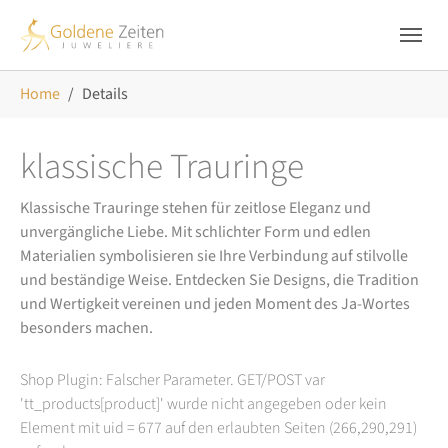
Skip to main navigation
Zum Hauptinhalt springen
Skip to page footer
Sie sind hier:
Home
Details
klassische Trauringe
Klassische Trauringe stehen für zeitlose Eleganz und
unvergängliche Liebe. Mit schlichter Form und edlen
Materialien symbolisieren sie Ihre Verbindung auf stilvolle
und beständige Weise. Entdecken Sie Designs, die Tradition
und Wertigkeit vereinen und jeden Moment des Ja-Wortes
besonders machen.
Shop Plugin: Falscher Parameter. GET/POST var
'tt_products[product]' wurde nicht angegeben oder kein
Element mit uid = 677 auf den erlaubten Seiten (266,290,291)