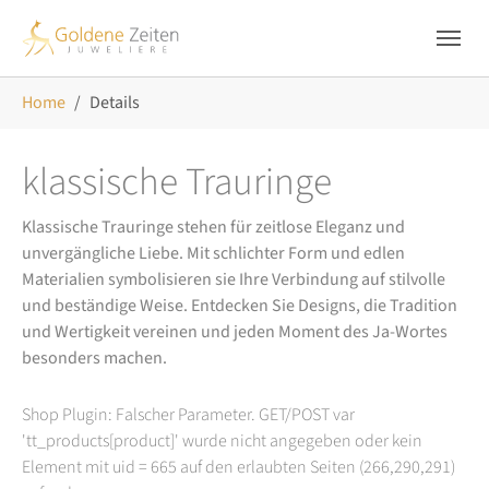
Skip to main navigation
Zum Hauptinhalt springen
Skip to page footer
Sie sind hier:
Home
Details
klassische Trauringe
Klassische Trauringe stehen für zeitlose Eleganz und
unvergängliche Liebe. Mit schlichter Form und edlen
Materialien symbolisieren sie Ihre Verbindung auf stilvolle
und beständige Weise. Entdecken Sie Designs, die Tradition
und Wertigkeit vereinen und jeden Moment des Ja-Wortes
besonders machen.
Shop Plugin: Falscher Parameter. GET/POST var
'tt_products[product]' wurde nicht angegeben oder kein
Element mit uid = 665 auf den erlaubten Seiten (266,290,291)