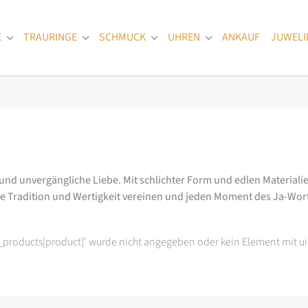
E
TRAURINGE
SCHMUCK
UHREN
ANKAUF
JUWELI
Submenu for "Verlobungsringe"
Submenu for "Trauringe"
Submenu for "Schmuck"
Submenu for "Uhren
 und unvergängliche Liebe. Mit schlichter Form und edlen Materialie
ie Tradition und Wertigkeit vereinen und jeden Moment des Ja-Wo
t_products[product]' wurde nicht angegeben oder kein Element mit ui