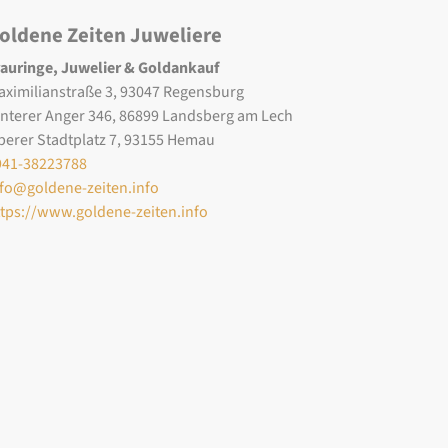
oldene Zeiten Juweliere
rauringe, Juwelier & Goldankauf
aximilianstraße 3, 93047 Regensburg
interer Anger 346, 86899 Landsberg am Lech
berer Stadtplatz 7, 93155 Hemau
941-38223788
nfo@goldene-zeiten.info
ttps://www.goldene-zeiten.info