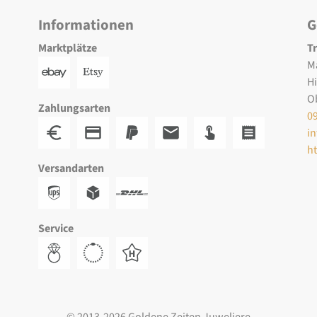
Informationen
G
Marktplätze
T
M
H
O
Zahlungsarten
0
i
h
Versandarten
Service
© 2013-2026 Goldene Zeiten Juweliere