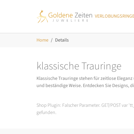
Skip to main navigation
Zum Hauptinhalt springen
Skip to page footer
VERLOBUNGSRING
Sie sind hier:
Home
Details
klassische Trauringe
Klassische Trauringe stehen für zeitlose Eleganz
und beständige Weise. Entdecken Sie Designs, d
Shop Plugin: Falscher Parameter. GET/POST var 't
gefunden.