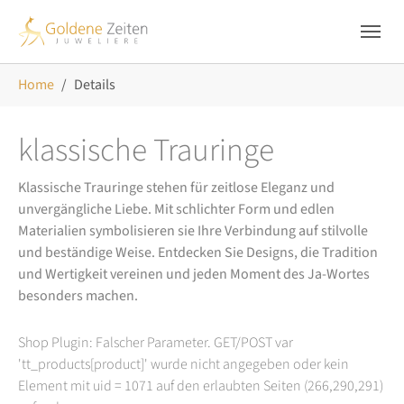
Skip to main navigation
Zum Hauptinhalt springen
Skip to page footer
Sie sind hier:
Home
Details
klassische Trauringe
Klassische Trauringe stehen für zeitlose Eleganz und
unvergängliche Liebe. Mit schlichter Form und edlen
Materialien symbolisieren sie Ihre Verbindung auf stilvolle
und beständige Weise. Entdecken Sie Designs, die Tradition
und Wertigkeit vereinen und jeden Moment des Ja-Wortes
besonders machen.
Shop Plugin: Falscher Parameter. GET/POST var
'tt_products[product]' wurde nicht angegeben oder kein
Element mit uid = 1071 auf den erlaubten Seiten (266,290,291)