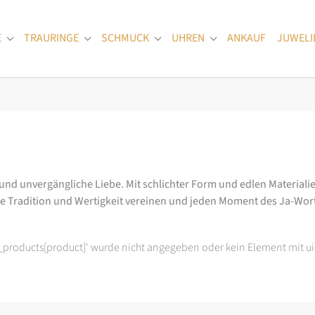
E
TRAURINGE
SCHMUCK
UHREN
ANKAUF
JUWELI
Submenu for "Verlobungsringe"
Submenu for "Trauringe"
Submenu for "Schmuck"
Submenu for "Uhren
 und unvergängliche Liebe. Mit schlichter Form und edlen Materialie
ie Tradition und Wertigkeit vereinen und jeden Moment des Ja-Wo
t_products[product]' wurde nicht angegeben oder kein Element mit ui