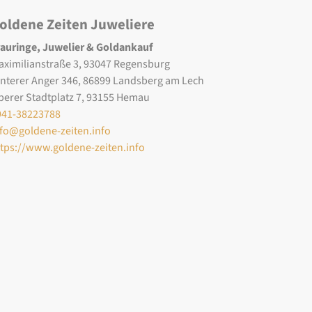
oldene Zeiten Juweliere
rauringe, Juwelier & Goldankauf
aximilianstraße 3, 93047 Regensburg
interer Anger 346, 86899 Landsberg am Lech
berer Stadtplatz 7, 93155 Hemau
941-38223788
nfo@goldene-zeiten.info
ttps://www.goldene-zeiten.info