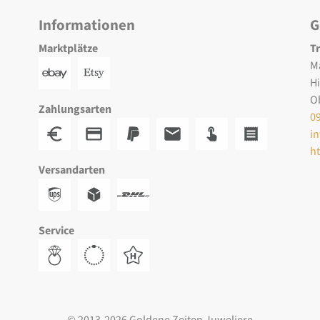
Informationen
G
Marktplätze
T
M
H
O
Zahlungsarten
0
i
h
Versandarten
Service
© 2013-2026 Goldene Zeiten Juweliere