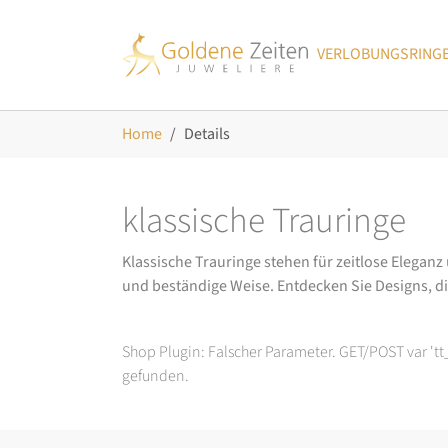
Skip to main navigation
Zum Hauptinhalt springen
Skip to page footer
VERLOBUNGSRING
Sie sind hier:
Home
Details
klassische Trauringe
Klassische Trauringe stehen für zeitlose Eleganz
und beständige Weise. Entdecken Sie Designs, d
Shop Plugin: Falscher Parameter. GET/POST var 't
gefunden.