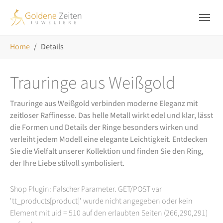
Skip to main navigation
Zum Hauptinhalt springen
Skip to page footer
Sie sind hier:
Home
Details
Trauringe aus Weißgold
Trauringe aus Weißgold verbinden moderne Eleganz mit
zeitloser Raffinesse. Das helle Metall wirkt edel und klar, lässt
die Formen und Details der Ringe besonders wirken und
verleiht jedem Modell eine elegante Leichtigkeit. Entdecken
Sie die Vielfalt unserer Kollektion und finden Sie den Ring,
der Ihre Liebe stilvoll symbolisiert.
Shop Plugin: Falscher Parameter. GET/POST var
'tt_products[product]' wurde nicht angegeben oder kein
Element mit uid = 510 auf den erlaubten Seiten (266,290,291)