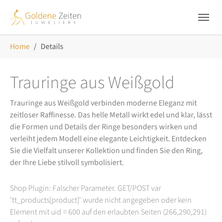
Skip to main navigation
Zum Hauptinhalt springen
Skip to page footer
Sie sind hier:
Home
Details
Trauringe aus Weißgold
Trauringe aus Weißgold verbinden moderne Eleganz mit
zeitloser Raffinesse. Das helle Metall wirkt edel und klar, lässt
die Formen und Details der Ringe besonders wirken und
verleiht jedem Modell eine elegante Leichtigkeit. Entdecken
Sie die Vielfalt unserer Kollektion und finden Sie den Ring,
der Ihre Liebe stilvoll symbolisiert.
Shop Plugin: Falscher Parameter. GET/POST var
'tt_products[product]' wurde nicht angegeben oder kein
Element mit uid = 600 auf den erlaubten Seiten (266,290,291)