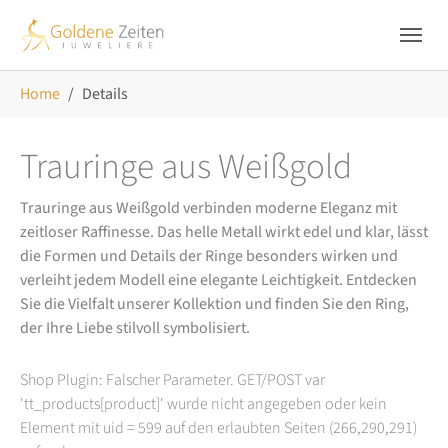
Skip to main navigation
Zum Hauptinhalt springen
Skip to page footer
Sie sind hier:
Home
Details
Trauringe aus Weißgold
Trauringe aus Weißgold verbinden moderne Eleganz mit
zeitloser Raffinesse. Das helle Metall wirkt edel und klar, lässt
die Formen und Details der Ringe besonders wirken und
verleiht jedem Modell eine elegante Leichtigkeit. Entdecken
Sie die Vielfalt unserer Kollektion und finden Sie den Ring,
der Ihre Liebe stilvoll symbolisiert.
Shop Plugin: Falscher Parameter. GET/POST var
'tt_products[product]' wurde nicht angegeben oder kein
Element mit uid = 599 auf den erlaubten Seiten (266,290,291)