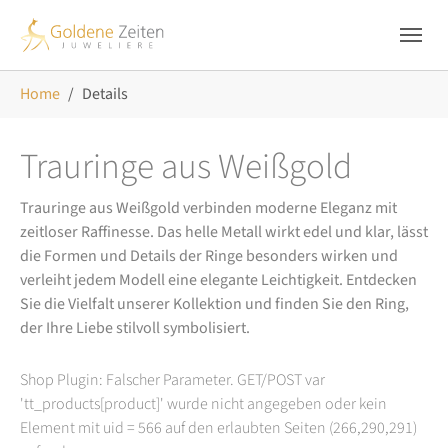
Skip to main navigation
Zum Hauptinhalt springen
Skip to page footer
Sie sind hier:
Home
Details
Trauringe aus Weißgold
Trauringe aus Weißgold verbinden moderne Eleganz mit
zeitloser Raffinesse. Das helle Metall wirkt edel und klar, lässt
die Formen und Details der Ringe besonders wirken und
verleiht jedem Modell eine elegante Leichtigkeit. Entdecken
Sie die Vielfalt unserer Kollektion und finden Sie den Ring,
der Ihre Liebe stilvoll symbolisiert.
Shop Plugin: Falscher Parameter. GET/POST var
'tt_products[product]' wurde nicht angegeben oder kein
Element mit uid = 566 auf den erlaubten Seiten (266,290,291)