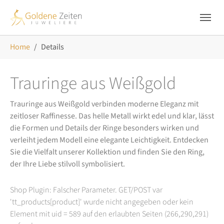
Skip to main navigation
Zum Hauptinhalt springen
Skip to page footer
Sie sind hier:
Home
Details
Trauringe aus Weißgold
Trauringe aus Weißgold verbinden moderne Eleganz mit
zeitloser Raffinesse. Das helle Metall wirkt edel und klar, lässt
die Formen und Details der Ringe besonders wirken und
verleiht jedem Modell eine elegante Leichtigkeit. Entdecken
Sie die Vielfalt unserer Kollektion und finden Sie den Ring,
der Ihre Liebe stilvoll symbolisiert.
Shop Plugin: Falscher Parameter. GET/POST var
'tt_products[product]' wurde nicht angegeben oder kein
Element mit uid = 589 auf den erlaubten Seiten (266,290,291)