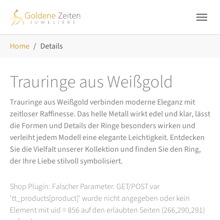
Skip to main navigation
Zum Hauptinhalt springen
Skip to page footer
Sie sind hier:
Home
Details
Trauringe aus Weißgold
Trauringe aus Weißgold verbinden moderne Eleganz mit
zeitloser Raffinesse. Das helle Metall wirkt edel und klar, lässt
die Formen und Details der Ringe besonders wirken und
verleiht jedem Modell eine elegante Leichtigkeit. Entdecken
Sie die Vielfalt unserer Kollektion und finden Sie den Ring,
der Ihre Liebe stilvoll symbolisiert.
Shop Plugin: Falscher Parameter. GET/POST var
'tt_products[product]' wurde nicht angegeben oder kein
Element mit uid = 856 auf den erlaubten Seiten (266,290,291)