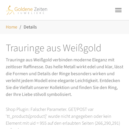
Skip to main navigation
Zum Hauptinhalt springen
Skip to page footer
Sie sind hier:
Home
Details
Trauringe aus Weißgold
Trauringe aus Weißgold verbinden moderne Eleganz mit
zeitloser Raffinesse. Das helle Metall wirkt edel und klar, lässt
die Formen und Details der Ringe besonders wirken und
verleiht jedem Modell eine elegante Leichtigkeit. Entdecken
Sie die Vielfalt unserer Kollektion und finden Sie den Ring,
der Ihre Liebe stilvoll symbolisiert.
Shop Plugin: Falscher Parameter. GET/POST var
'tt_products[product]' wurde nicht angegeben oder kein
Element mit uid = 955 auf den erlaubten Seiten (266,290,291)