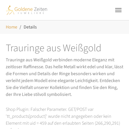
Skip to main navigation
Zum Hauptinhalt springen
Skip to page footer
Sie sind hier:
Home
Details
Trauringe aus Weißgold
Trauringe aus Weißgold verbinden moderne Eleganz mit
zeitloser Raffinesse. Das helle Metall wirkt edel und klar, lässt
die Formen und Details der Ringe besonders wirken und
verleiht jedem Modell eine elegante Leichtigkeit. Entdecken
Sie die Vielfalt unserer Kollektion und finden Sie den Ring,
der Ihre Liebe stilvoll symbolisiert.
Shop Plugin: Falscher Parameter. GET/POST var
'tt_products[product]' wurde nicht angegeben oder kein
Element mit uid = 459 auf den erlaubten Seiten (266,290,291)