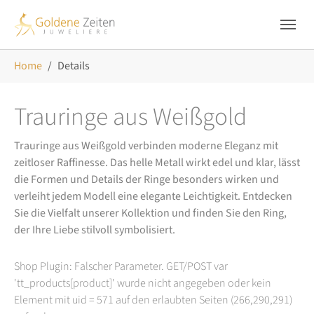
Skip to main navigation
Zum Hauptinhalt springen
Skip to page footer
Sie sind hier:
Home
Details
Trauringe aus Weißgold
Trauringe aus Weißgold verbinden moderne Eleganz mit
zeitloser Raffinesse. Das helle Metall wirkt edel und klar, lässt
die Formen und Details der Ringe besonders wirken und
verleiht jedem Modell eine elegante Leichtigkeit. Entdecken
Sie die Vielfalt unserer Kollektion und finden Sie den Ring,
der Ihre Liebe stilvoll symbolisiert.
Shop Plugin: Falscher Parameter. GET/POST var
'tt_products[product]' wurde nicht angegeben oder kein
Element mit uid = 571 auf den erlaubten Seiten (266,290,291)