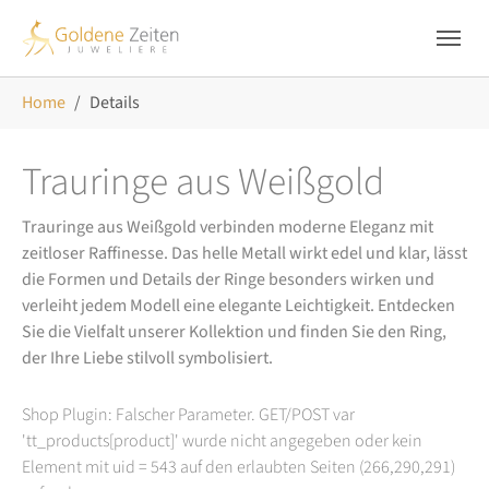
Skip to main navigation
Zum Hauptinhalt springen
Skip to page footer
Sie sind hier:
Home
Details
Trauringe aus Weißgold
Trauringe aus Weißgold verbinden moderne Eleganz mit
zeitloser Raffinesse. Das helle Metall wirkt edel und klar, lässt
die Formen und Details der Ringe besonders wirken und
verleiht jedem Modell eine elegante Leichtigkeit. Entdecken
Sie die Vielfalt unserer Kollektion und finden Sie den Ring,
der Ihre Liebe stilvoll symbolisiert.
Shop Plugin: Falscher Parameter. GET/POST var
'tt_products[product]' wurde nicht angegeben oder kein
Element mit uid = 543 auf den erlaubten Seiten (266,290,291)