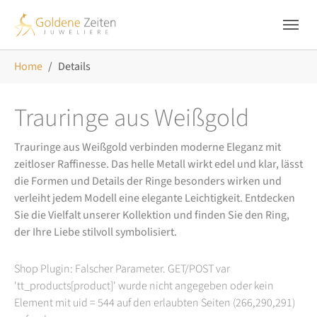
Skip to main navigation
Zum Hauptinhalt springen
Skip to page footer
Sie sind hier:
Home
Details
Trauringe aus Weißgold
Trauringe aus Weißgold verbinden moderne Eleganz mit
zeitloser Raffinesse. Das helle Metall wirkt edel und klar, lässt
die Formen und Details der Ringe besonders wirken und
verleiht jedem Modell eine elegante Leichtigkeit. Entdecken
Sie die Vielfalt unserer Kollektion und finden Sie den Ring,
der Ihre Liebe stilvoll symbolisiert.
Shop Plugin: Falscher Parameter. GET/POST var
'tt_products[product]' wurde nicht angegeben oder kein
Element mit uid = 544 auf den erlaubten Seiten (266,290,291)