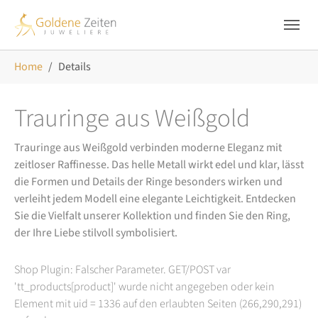
Skip to main navigation
Zum Hauptinhalt springen
Skip to page footer
Sie sind hier:
Home
Details
Trauringe aus Weißgold
Trauringe aus Weißgold verbinden moderne Eleganz mit
zeitloser Raffinesse. Das helle Metall wirkt edel und klar, lässt
die Formen und Details der Ringe besonders wirken und
verleiht jedem Modell eine elegante Leichtigkeit. Entdecken
Sie die Vielfalt unserer Kollektion und finden Sie den Ring,
der Ihre Liebe stilvoll symbolisiert.
Shop Plugin: Falscher Parameter. GET/POST var
'tt_products[product]' wurde nicht angegeben oder kein
Element mit uid = 1336 auf den erlaubten Seiten (266,290,291)