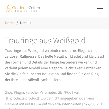
Skip to main navigation
Zum Hauptinhalt springen
Skip to page footer
Sie sind hier:
Home
Details
Trauringe aus Weißgold
Trauringe aus Weißgold verbinden moderne Eleganz mit
zeitloser Raffinesse. Das helle Metall wirkt edel und klar, lässt
die Formen und Details der Ringe besonders wirken und
verleiht jedem Modell eine elegante Leichtigkeit. Entdecken
Sie die Vielfalt unserer Kollektion und finden Sie den Ring,
der Ihre Liebe stilvoll symbolisiert.
Shop Plugin: Falscher Parameter. GET/POST var
'tt_products[product]' wurde nicht angegeben oder kein
Element mit uid = 1074 auf den erlaubten Seiten (266,290,291)