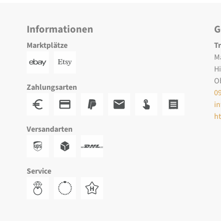
Informationen
G
Marktplätze
T
M
H
O
Zahlungsarten
0
i
h
Versandarten
Service