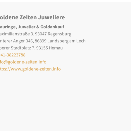
oldene Zeiten Juweliere
rauringe, Juwelier & Goldankauf
aximilianstraße 3, 93047 Regensburg
interer Anger 346, 86899 Landsberg am Lech
berer Stadtplatz 7, 93155 Hemau
941-38223788
nfo@goldene-zeiten.info
ttps://www.goldene-zeiten.info