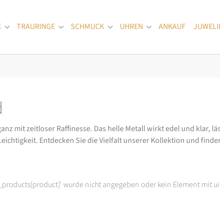
E
TRAURINGE
SCHMUCK
UHREN
ANKAUF
JUWELI
Submenu for "Verlobungsringe"
Submenu for "Trauringe"
Submenu for "Schmuck"
Submenu for "Uhren
d
 mit zeitloser Raffinesse. Das helle Metall wirkt edel und klar, l
ichtigkeit. Entdecken Sie die Vielfalt unserer Kollektion und finden 
t_products[product]' wurde nicht angegeben oder kein Element mit ui