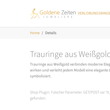
Skip to main navigation
Zum Hauptinhalt springen
Skip to page footer
VERLOBUNGSRING
Sie sind hier:
Home
Details
Trauringe aus Weißgol
Trauringe aus Weißgold verbinden moderne Eleganz
wirken und verleiht jedem Modell eine elegante Le
symbolisiert.
Shop Plugin: Falscher Parameter. GET/POST var 't
gefunden.