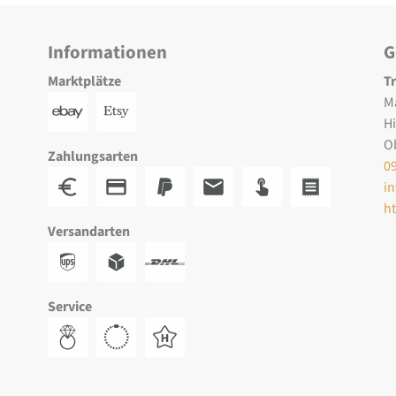
Informationen
G
Marktplätze
T
M
H
O
Zahlungsarten
0
i
h
Versandarten
Service