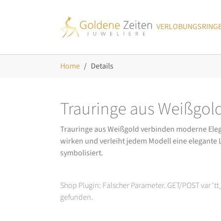
Skip to main navigation
Zum Hauptinhalt springen
Skip to page footer
VERLOBUNGSRING
Sie sind hier:
Home
Details
Trauringe aus Weißgol
Trauringe aus Weißgold verbinden moderne Eleganz
wirken und verleiht jedem Modell eine elegante Le
symbolisiert.
Shop Plugin: Falscher Parameter. GET/POST var 't
gefunden.