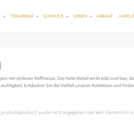
E
TRAURINGE
SCHMUCK
UHREN
ANKAUF
JUWELI
Submenu for "Verlobungsringe"
Submenu for "Trauringe"
Submenu for "Schmuck"
Submenu for "Uhren
d
 mit zeitloser Raffinesse. Das helle Metall wirkt edel und klar, l
ichtigkeit. Entdecken Sie die Vielfalt unserer Kollektion und finden 
t_products[product]' wurde nicht angegeben oder kein Element mit ui