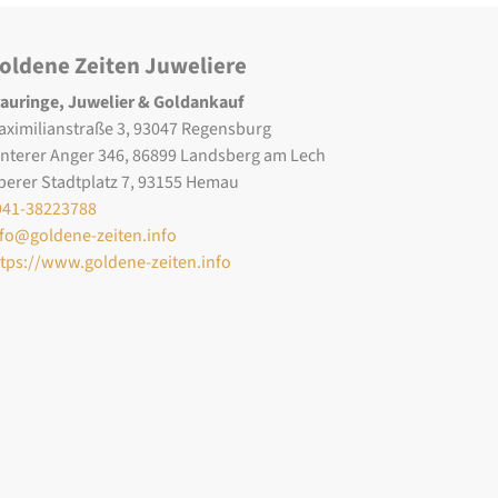
oldene Zeiten Juweliere
rauringe, Juwelier & Goldankauf
aximilianstraße 3, 93047 Regensburg
interer Anger 346, 86899 Landsberg am Lech
berer Stadtplatz 7, 93155 Hemau
941-38223788
nfo@goldene-zeiten.info
ttps://www.goldene-zeiten.info