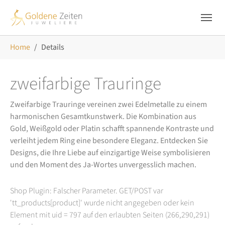
Skip to main navigation
Zum Hauptinhalt springen
Skip to page footer
Sie sind hier:
Home
Details
zweifarbige Trauringe
Zweifarbige Trauringe vereinen zwei Edelmetalle zu einem
harmonischen Gesamtkunstwerk. Die Kombination aus
Gold, Weißgold oder Platin schafft spannende Kontraste und
verleiht jedem Ring eine besondere Eleganz. Entdecken Sie
Designs, die Ihre Liebe auf einzigartige Weise symbolisieren
und den Moment des Ja-Wortes unvergesslich machen.
Shop Plugin: Falscher Parameter. GET/POST var
'tt_products[product]' wurde nicht angegeben oder kein
Element mit uid = 797 auf den erlaubten Seiten (266,290,291)