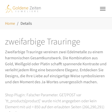
Skip to main navigation
Zum Hauptinhalt springen
Skip to page footer
Sie sind hier:
Home
Details
zweifarbige Trauringe
Zweifarbige Trauringe vereinen zwei Edelmetalle zu einem
harmonischen Gesamtkunstwerk. Die Kombination aus
Gold, Weißgold oder Platin schafft spannende Kontraste und
verleiht jedem Ring eine besondere Eleganz. Entdecken Sie
Designs, die Ihre Liebe auf einzigartige Weise symbolisieren
und den Moment des Ja-Wortes unvergesslich machen.
Shop Plugin: Falscher Parameter. GET/POST var
'tt_products[product]' wurde nicht angegeben oder kein
Element mit uid = 850 auf den erlaubten Seiten (266,290,291)