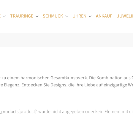
E
TRAURINGE
SCHMUCK
UHREN
ANKAUF
JUWELI
Submenu for "Verlobungsringe"
Submenu for "Trauringe"
Submenu for "Schmuck"
Submenu for "Uhren
le zu einem harmonischen Gesamtkunstwerk. Die Kombination aus G
e Eleganz. Entdecken Sie Designs, die Ihre Liebe auf einzigartige
t_products[product]' wurde nicht angegeben oder kein Element mit ui