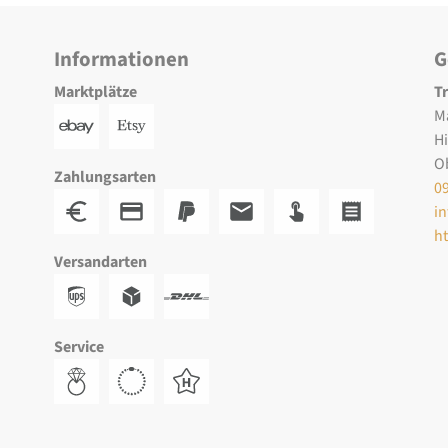
Informationen
G
Marktplätze
T
M
H
O
Zahlungsarten
0
i
h
Versandarten
Service