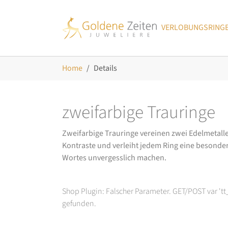
Skip to main navigation
Zum Hauptinhalt springen
Skip to page footer
VERLOBUNGSRING
Sie sind hier:
Home
Details
zweifarbige Trauringe
Zweifarbige Trauringe vereinen zwei Edelmetal
Kontraste und verleiht jedem Ring eine besonder
Wortes unvergesslich machen.
Shop Plugin: Falscher Parameter. GET/POST var 't
gefunden.