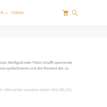
ER
TERMIN
"
Submenu for "Juwelier"
old, Weißgold oder Platin schafft spannende
 Weise symbolisieren und den Moment des Ja-
d = 858 auf den erlaubten Seiten (266,290,291)