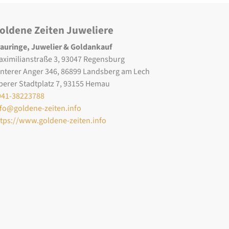
oldene Zeiten Juweliere
rauringe, Juwelier & Goldankauf
aximilianstraße 3, 93047 Regensburg
interer Anger 346, 86899 Landsberg am Lech
berer Stadtplatz 7, 93155 Hemau
941-38223788
nfo@goldene-zeiten.info
ttps://www.goldene-zeiten.info