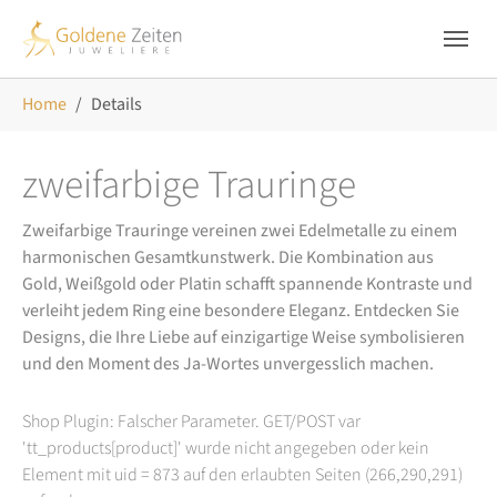
Skip to main navigation
Zum Hauptinhalt springen
Skip to page footer
Sie sind hier:
Home
Details
zweifarbige Trauringe
Zweifarbige Trauringe vereinen zwei Edelmetalle zu einem
harmonischen Gesamtkunstwerk. Die Kombination aus
Gold, Weißgold oder Platin schafft spannende Kontraste und
verleiht jedem Ring eine besondere Eleganz. Entdecken Sie
Designs, die Ihre Liebe auf einzigartige Weise symbolisieren
und den Moment des Ja-Wortes unvergesslich machen.
Shop Plugin: Falscher Parameter. GET/POST var
'tt_products[product]' wurde nicht angegeben oder kein
Element mit uid = 873 auf den erlaubten Seiten (266,290,291)