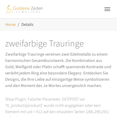
Skip to main navigation
Zum Hauptinhalt springen
Skip to page footer
Sie sind hier:
Home
Details
zweifarbige Trauringe
Zweifarbige Trauringe vereinen zwei Edelmetalle zu einem
harmonischen Gesamtkunstwerk. Die Kombination aus
Gold, Weißgold oder Platin schafft spannende Kontraste und
verleiht jedem Ring eine besondere Eleganz. Entdecken Sie
Designs, die Ihre Liebe auf einzigartige Weise symbolisieren
und den Moment des Ja-Wortes unvergesslich machen.
Shop Plugin: Falscher Parameter. GET/POST var
'tt_products[product]' wurde nicht angegeben oder kein
Element mit uid = 912 auf den erlaubten Seiten (266,290,291)